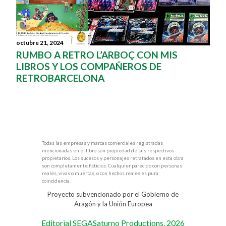
octubre 21, 2024
RUMBO A RETRO L’ARBOÇ CON MIS
LIBROS Y LOS COMPAÑEROS DE
RETROBARCELONA
Todas las empresas y marcas comerciales registradas
mencionadas en el libro son propiedad de sus respectivos
propietarios. Los sucesos y personajes retratados en esta obra
son completamente ficticios. Cualquier parecido con personas
reales, vivas o muertas, o con hechos reales es pura
coincidencia.
Proyecto subvencionado por el Gobierno de
Aragón y la Unión Europea
Editorial SEGASaturno Productions, 2026