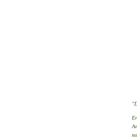
"
D
En
Am
no