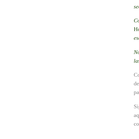
se
Co
H
es
No
la
Co
de
pa
Si
aq
co