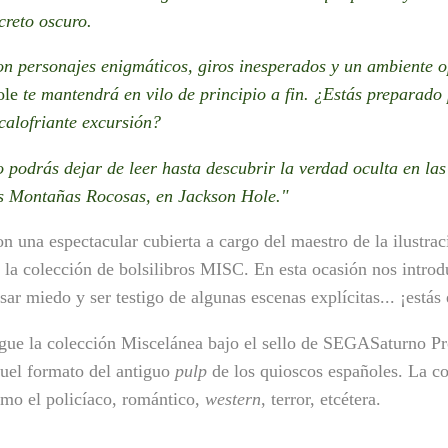
creto oscuro.
n personajes enigmáticos, giros inesperados y un ambiente 
ole
te mantendrá en vilo de principio a fin. ¿Estás preparado 
calofriante excursión?
 podrás dejar de leer hasta descubrir la verdad oculta en las
s Montañas Rocosas, en Jackson Hole.
"
n una espectacular cubierta a cargo del maestro de la ilustra
 la colección de bolsilibros MISC. En esta ocasión nos introdu
sar miedo y ser testigo de algunas escenas explícitas... ¡estás
gue la colección Miscelánea bajo el sello de SEGASaturno Pr
uel formato del antiguo
pulp
de los quioscos españoles. La c
mo el policíaco, romántico,
western
, terror,
etcétera.