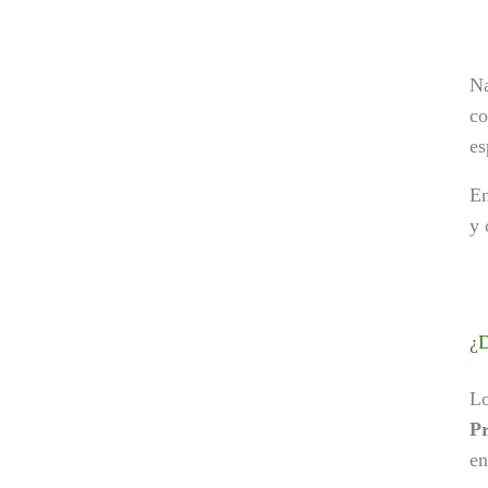
Na
co
es
E
y 
¿
Lo
Pr
en